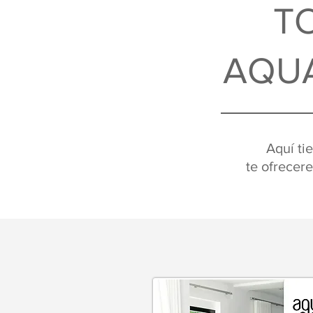
T
AQU
Aquí
ti
te
ofrecer