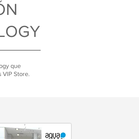
ÓN
LOGY
logy que
 VIP Store.