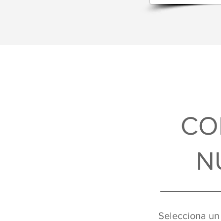
CO
N
Selecciona un 