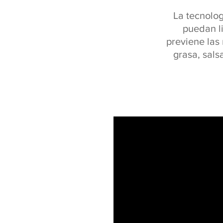
La tecnolo
puedan l
previene las 
grasa, sals