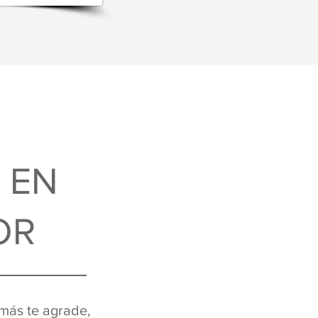
 EN
OR
 más te agrade,